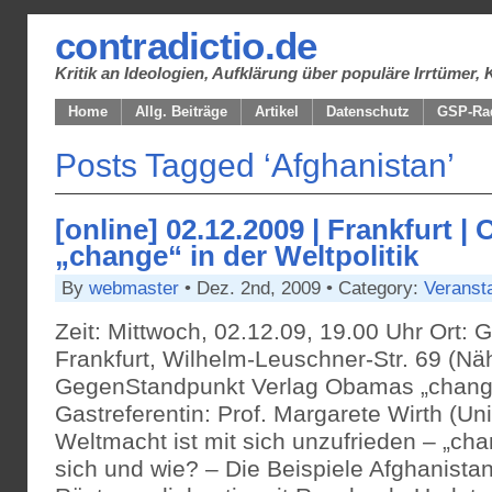
contradictio.de
Kritik an Ideologien, Aufklärung über populäre Irrtüme
Home
Allg. Beiträge
Artikel
Datenschutz
GSP-Ra
Posts Tagged ‘Afghanistan’
[online] 02.12.2009 | Frankfurt 
„change“ in der Weltpolitik
By
webmaster
• Dez. 2nd, 2009 • Category:
Veranst
Zeit: Mittwoch, 02.12.09, 19.00 Uhr Ort:
Frankfurt, Wilhelm-Leuschner-Str. 69 (Näh
GegenStandpunkt Verlag Obamas „change“
Gastreferentin: Prof. Margarete Wirth (Un
Weltmacht ist mit sich unzufrieden – „ch
sich und wie? – Die Beispiele Afghanista