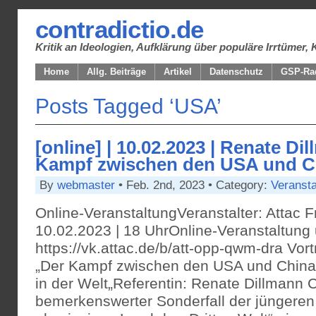
contradictio.de
Kritik an Ideologien, Aufklärung über populäre Irrtüme
Home
Allg. Beiträge
Artikel
Datenschutz
GSP-Ra
Posts Tagged ‘USA’
[online] | 10.02.2023 | Renate Di
Kampf zwischen den USA und C
By
webmaster
• Feb. 2nd, 2023 • Category:
Veransta
Online-VeranstaltungVeranstalter: Attac Fr
10.02.2023 | 18 UhrOnline-Veranstaltung 
https://vk.attac.de/b/att-opp-qwm-dra Vor
„Der Kampf zwischen den USA und Chin
in der Welt„Referentin: Renate Dillmann Ch
bemerkenswerter Sonderfall der jüngeren