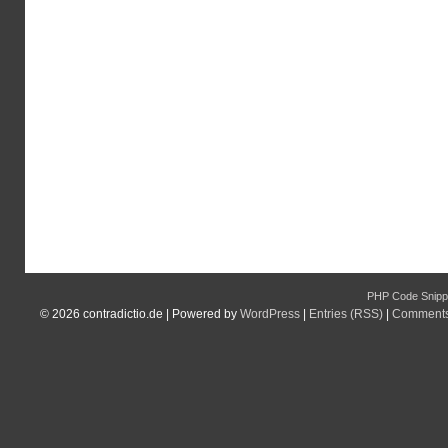
PHP Code Snipp
© 2026
contradictio.de
|
Powered by
WordPress
|
Entries (RSS)
|
Comments