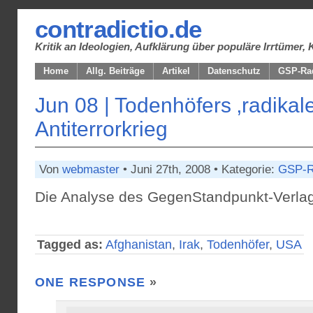
contradictio.de
Kritik an Ideologien, Aufklärung über populäre Irrtüme
Home
Allg. Beiträge
Artikel
Datenschutz
GSP-Ra
Jun 08 | Todenhöfers ‚radikale
Antiterrorkrieg
Von
webmaster
• Juni 27th, 2008 • Kategorie:
GSP-R
Die Analyse des GegenStandpunkt-Verlag
Tagged as:
Afghanistan
,
Irak
,
Todenhöfer
,
USA
ONE RESPONSE
»