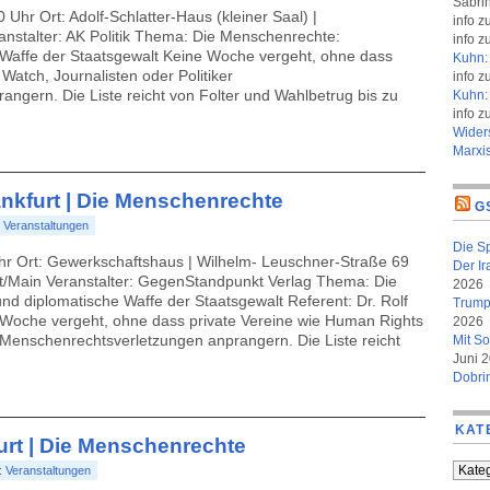
Sabri
00 Uhr Ort: Adolf-Schlatter-Haus (kleiner Saal) |
info
z
anstalter: AK Politik Thema: Die Menschenrechte:
info
z
 Waffe der Staatsgewalt Keine Woche vergeht, ohne dass
Kuhn: 
Watch, Journalisten oder Politiker
info
z
ngern. Die Liste reicht von Folter und Wahlbetrug bis zu
Kuhn: 
info
z
Wider
Marxi
rankfurt | Die Menschenrechte
G
:
Veranstaltungen
Die S
 Uhr Ort: Gewerkschaftshaus | Wilhelm- Leuschner-Straße 69
Der Ir
rt/Main Veranstalter: GegenStandpunkt Verlag Thema: Die
2026
d diplomatische Waffe der Staatsgewalt Referent: Dr. Rolf
Trumps
Woche vergeht, ohne dass private Vereine wie Human Rights
2026
r Menschenrechtsverletzungen anprangern. Die Liste reicht
Mit So
Juni 
Dobri
KAT
furt | Die Menschenrechte
Kateg
:
Veranstaltungen