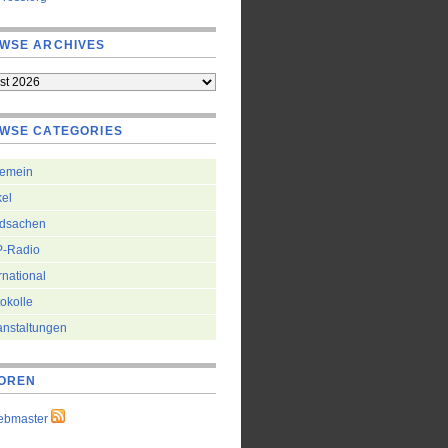
WSE ARCHIVES
WSE CATEGORIES
gemein
kel
dsachen
-Radio
rnational
okolle
anstaltungen
OREN
ebmaster