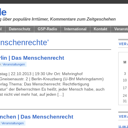
de
ung über populäre Irrtümer, Kommentare zum Zeitgeschehen
el
Datenschutz
GSP-Radio
International
Kontakt
Veranst
nschenrechte’
VER
erlin | Das Menschenrecht
M
y:
Veranstaltungen
A
cale
stag | 22.10.2013 | 19:30 Uhr Ort: Mehringhof
3
of
Gneisenaustr. 2 | Berlin-Kreuzberg (U-Bhf Mehringdamm)
10
even
erlag Thema: Das Menschenrecht: Rechtfertigung
17
Natur“ der Beherrschten Es heißt, jeder Mensch habe, auch
nst nicht viel mehr hat, auf jeden […]
24
31
München | Das Menschenrecht
VER
:
Veranstaltungen
11.08.