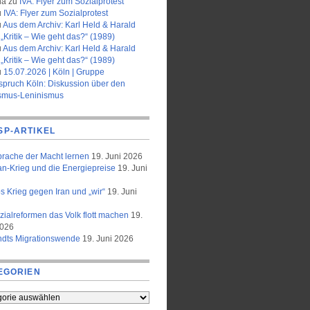
na
zu
IVA: Flyer zum Sozialprotest
u
IVA: Flyer zum Sozialprotest
u
Aus dem Archiv: Karl Held & Harald
„Kritik – Wie geht das?“ (1989)
u
Aus dem Archiv: Karl Held & Harald
„Kritik – Wie geht das?“ (1989)
u
15.07.2026 | Köln | Gruppe
spruch Köln: Diskussion über den
smus-Leninismus
SP-ARTIKEL
prache der Macht lernen
19. Juni 2026
an-Krieg und die Energiepreise
19. Juni
 Krieg gegen Iran und „wir“
19. Juni
zialreformen das Volk flott machen
19.
2026
ndts Migrationswende
19. Juni 2026
EGORIEN
orien