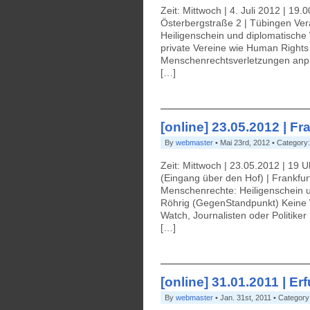
Zeit: Mittwoch | 4. Juli 2012 | 19.
Österbergstraße 2 | Tübingen Ver
Heiligenschein und diplomatische
private Vereine wie Human Rights 
Menschenrechtsverletzungen anpra
[…]
[online] 23.05.2012 | F
By
webmaster
• Mai 23rd, 2012 • Category
Zeit: Mittwoch | 23.05.2012 | 19
(Eingang über den Hof) | Frankfu
Menschenrechte: Heiligenschein un
Röhrig (GegenStandpunkt) Keine 
Watch, Journalisten oder Politike
[…]
[online] 31.01.2011 | Er
By
webmaster
• Jan. 31st, 2011 • Category