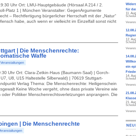
Widers
 19:30 Uhr Ort: LMU-Hauptgebäude (Hörsaal A 214 / 2.
für da
oll-Platz 1 | München Veranstalter: GegenArgumente
11. Au
 – Rechtfertigung bürgerlicher Herrschaft mit der „Natur“
Schedul
ensch habe, auch wenn er vielleicht im Einzelfall sonst nicht
Veranst
12.08.
Regier
12. Au
Schedul
Veranst
uttgart | Die Menschenrechte:
lomatische Waffe
14.08.
Willk
:
Veranstaltungen
ein ep
Fried
19:30 Uhr Ort: Clara-Zetkin-Haus (Baumann-Saal) | Gorch-
14. Au
U7, U8, U15 Haltestelle Silberwald) | 70619 Stuttgart-
Schedul
andpunkt Verlag Thema: Die Menschenrechte: Heiligenschein
Veranst
tsgewalt Keine Woche vergeht, ohne dass private Vereine wie
21.08.
 oder Politiker Menschenrechtsverletzungen anprangern. Die
Klass
21. Au
Schedul
Veranst
Tübingen | Die Menschenrechte
NEU
Veranstaltungen