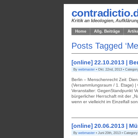
contradictio.
Kritik an Ideologien, Aufklär
Home
Allg. Beiträge
Artik
Posts Tagged ‘Me
[online] 22.10.2013 | B
By
webmaster
• Okt. 22nd, 2013 • Categor
Berlin – Menschenrecht Zeit: Dien
(Versammlungsraum / 1. Etage) | 
Veranstalter: GegenStandpunkt V
bürgerlicher Herrschaft mit der „
wenn er vielleicht im Einzelfall so
[online] 20.06.2013 | 
By
webmaster
• Juni 20th, 2013 • Category