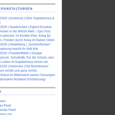
ERANSTALTUNGEN
2026 | Innsbruck | GKN: Kapitalismus &
e
2026 | Saarbrücken | Egbert Dozekal:
ommen in der MAGA-Welt – Epic Fury
n epischer 14-Punkte-Plan: Krieg für
en, Frieden durch Krieg im Nahen Osten
2026 | Heidelberg | „Sozialreformen“
gierung macht ihr Volk flott
2026 | Frankfurt/Main | Gruppe
pruch: Schulkritik: Für die Schule, also
s Leben im Kapitalismus lernen wir
.2026 | Karlsruhe | Die Brandmauer
en rechts und ganz rechts:
chland im Widerstreit zweier Fassungen
ationalem Notstand (Fortsetzung)
A
lden
ags-Feed
ntar-Feed
ress.org