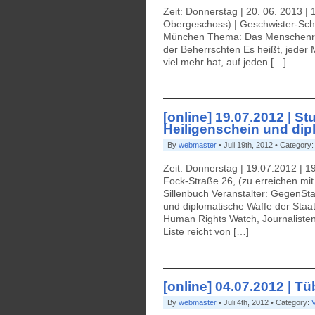
Zeit: Donnerstag | 20. 06. 2013 |
Obergeschoss) | Geschwister-Sch
München Thema: Das Menschenrecht
der Beherrschten Es heißt, jeder M
viel mehr hat, auf jeden […]
[online] 19.07.2012 | St
Heiligenschein und dip
By
webmaster
• Juli 19th, 2012 • Category
Zeit: Donnerstag | 19.07.2012 | 
Fock-Straße 26, (zu erreichen mit 
Sillenbuch Veranstalter: GegenSt
und diplomatische Waffe der Staa
Human Rights Watch, Journalisten
Liste reicht von […]
[online] 04.07.2012 | 
By
webmaster
• Juli 4th, 2012 • Category: