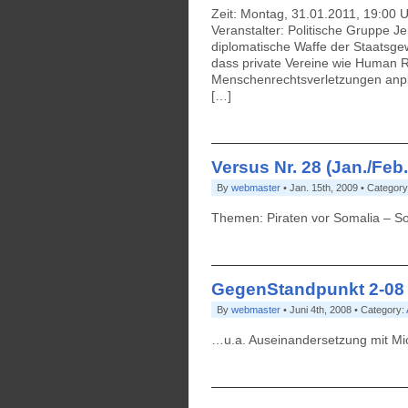
Zeit: Montag, 31.01.2011, 19:00 Uh
Veranstalter: Politische Gruppe J
diplomatische Waffe der Staatsge
dass private Vereine wie Human Ri
Menschenrechtsverletzungen anpra
[…]
Versus Nr. 28 (Jan./Feb
By
webmaster
• Jan. 15th, 2009 • Category
Themen: Piraten vor Somalia – So
GegenStandpunkt 2-08 
By
webmaster
• Juni 4th, 2008 • Category:
…u.a. Auseinandersetzung mit Mi