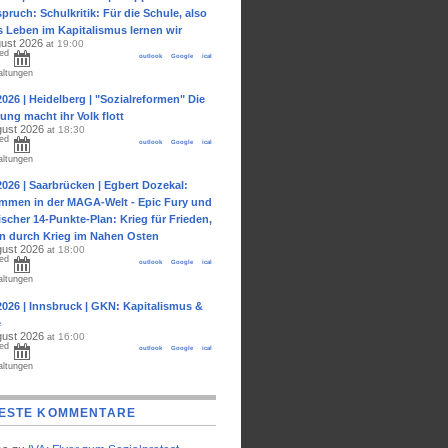
pruch: Schulkritik: Für die Schule, also
s Leben im Kapitalismus lernen wir
gust 2026
19:00
at
ed
outlook
Google
ical
altungen
2026 | Heidelberg | "Sozialreformen" Die
ung macht ihr Volk flott
gust 2026
18:30
at
ed
outlook
Google
ical
altungen
2026 | Saarbrücken | Egbert Dozekal:
ommen in der MAGA-Welt - Epic Fury und
ischer 14-Punkte-Plan: Krieg für Frieden,
en durch Krieg im Nahen Osten
gust 2026
18:00
at
ed
outlook
Google
ical
altungen
2026 | Innsbruck | GKN: Kapitalismus &
e
gust 2026
16:00
at
ed
outlook
Google
ical
altungen
ESTE KOMMENTARE