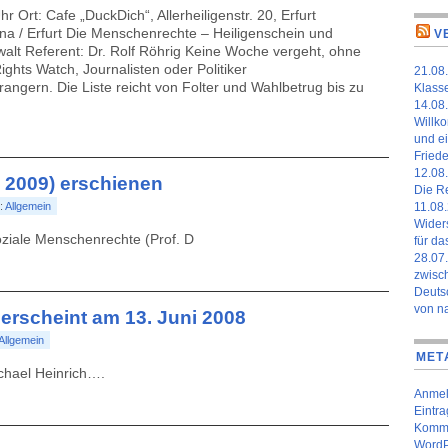
r Ort: Cafe „DuckDich“, Allerheiligenstr. 20, Erfurt
ena / Erfurt Die Menschenrechte – Heiligenschein und
V
walt Referent: Dr. Rolf Röhrig Keine Woche vergeht, ohne
ghts Watch, Journalisten oder Politiker
21.08.
ngern. Die Liste reicht von Folter und Wahlbetrug bis zu
Klass
14.08.
Willk
und ei
Fried
12.08.
. 2009) erschienen
Die Re
11.08.
:
Allgemein
Widers
ziale Menschenrechte (Prof. D
für da
28.07
zwisch
Deuts
von n
erscheint am 13. Juni 2008
Allgemein
MET
chael Heinrich….
Anme
Eintr
Komme
WordP