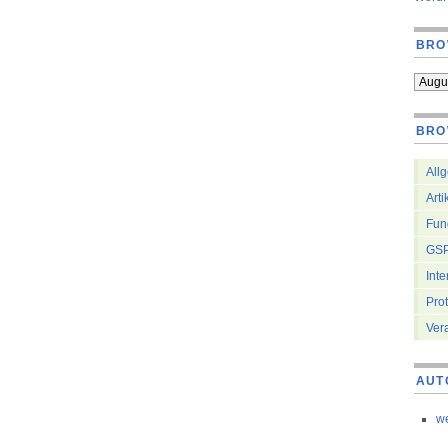
BRO
BRO
All
Arti
Fun
GSP
Inte
Prot
Ver
AUT
w