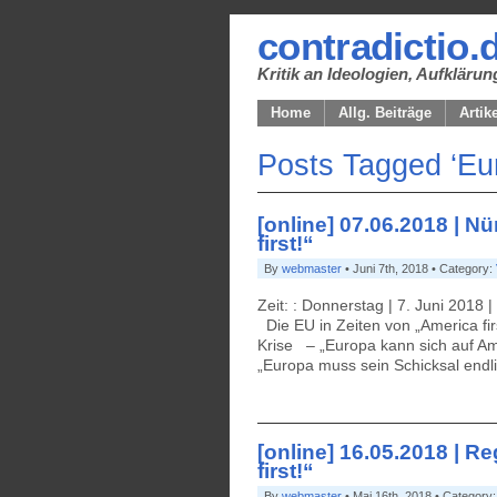
contradictio.
Kritik an Ideologien, Aufklär
Home
Allg. Beiträge
Artik
Posts Tagged ‘Eu
[online] 07.06.2018 | N
first!“
By
webmaster
• Juni 7th, 2018 • Category:
Zeit: : Donnerstag | 7. Juni 2018 
Die EU in Zeiten von „America firs
Krise – „Europa kann sich auf Ame
„Europa muss sein Schicksal endl
[online] 16.05.2018 | R
first!“
By
webmaster
• Mai 16th, 2018 • Category