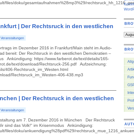
default/files/doku/gesamtaufnahmen%28mp3%29/rechtsruck_hh_1216_ge
Komme
WordP
BRO
rankfurt | Der Rechtsruck in den westlichen
:
Veranstaltungen
ortrags im Dezember 2016 in Frankfurt/Main steht im Audio-
BRO
 bereit: Der Rechtsruck in den westlichen Demokratien –
us Ankündigung: https://www.farberot.de/text/details/165-
All
erot.de/text/download/Rechtsruck-256.pdf Aufzeichnung:
tails/406-Rechtsruck_im_Westen.html
Arti
download/Rechtsruck_im_Westen-406-438.mp3
Fun
GSP
Inte
ünchen | Der Rechtsruck in den westlichen
Prot
Ver
:
Veranstaltungen
ranstaltung am 7. Dezember 2016 in München Der Rechtsruck
AUT
Wir sind das Volk!“ im Krisenmodus Ankündigung:
efault/files/doku/ankuendigung%28pdf%29/rechtsruck_mue_1216_ankuen