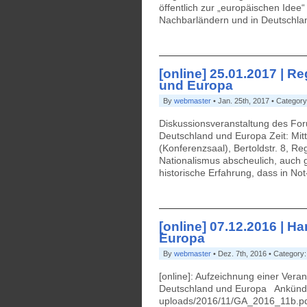
öffentlich zur „europäischen Idee
Nachbarländern und in Deutschlan
[online] 25.01.2017 | 
und Europa
By
webmaster
• Jan. 25th, 2017 • Categor
Diskussionsveranstaltung des For
Deutschland und Europa Zeit: Mit
(Konferenzsaal), Bertoldstr. 8, 
Nationalismus abscheulich, auch ge
historische Erfahrung, dass in No
[online] 07.12.2016 | 
Europa
By
webmaster
• Dez. 7th, 2016 • Category
[online]: Aufzeichnung einer Ver
Deutschland und Europa Ankündi
uploads/2016/11/GA_2016_11b.p