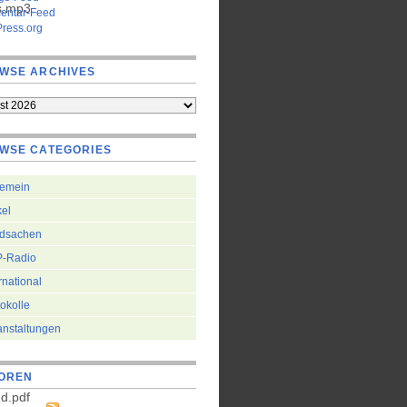
s.mp3
ntar-Feed
ress.org
WSE ARCHIVES
WSE CATEGORIES
gemein
kel
dsachen
-Radio
rnational
okolle
anstaltungen
OREN
d.pdf