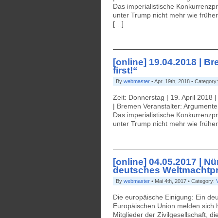
Das imperialistische Konkurrenzpr
unter Trump nicht mehr wie früher
[…]
[online] 19.04.2018 | B
first!“
By
webmaster
• Apr. 19th, 2018 • Category
Zeit: Donnerstag | 19. April 2018
| Bremen Veranstalter: Argumente
Das imperialistische Konkurrenzpr
unter Trump nicht mehr wie früher
[online] 04.05.2017 | N
deutsches Weltmachtpr
By
webmaster
• Mai 4th, 2017 • Category:
Die europäische Einigung: Ein deu
Europäischen Union melden sich 
Mitglieder der Zivilgesellschaft, 