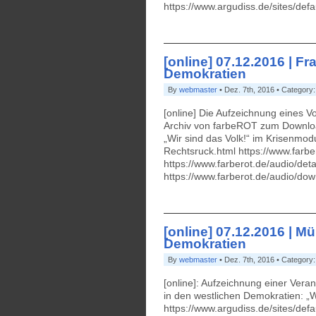
https://www.argudiss.de/sites/
[online] 07.12.2016 | F
Demokratien
By
webmaster
• Dez. 7th, 2016 • Category
[online] Die Aufzeichnung eines V
Archiv von farbeROT zum Download
„Wir sind das Volk!“ im Krisenmod
Rechtsruck.html https://www.farb
https://www.farberot.de/audio/de
https://www.farberot.de/audio/
[online] 07.12.2016 | M
Demokratien
By
webmaster
• Dez. 7th, 2016 • Category
[online]: Aufzeichnung einer Ve
in den westlichen Demokratien: „
https://www.argudiss.de/sites/d