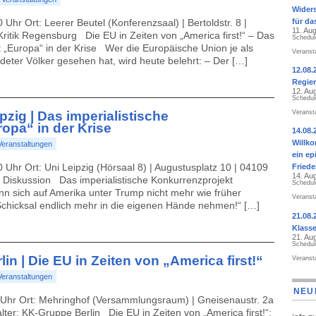
Widers
 Uhr Ort: Leerer Beutel (Konferenzsaal) | Bertoldstr. 8 |
für da
11. Au
ritik Regensburg Die EU in Zeiten von „America first!“ – Das
Schedul
t „Europa“ in der Krise Wer die Europäische Union je als
Veranst
eter Völker gesehen hat, wird heute belehrt: – Der […]
12.08.
Regier
12. Au
Schedul
ipzig | Das imperialistische
Veranst
opa“ in der Krise
14.08.
Willk
Veranstaltungen
ein ep
0 Uhr Ort: Uni Leipzig (Hörsaal 8) | Augustusplatz 10 | 04109
Fried
14. Au
he Diskussion Das imperialistische Konkurrenzprojekt
Schedul
nn sich auf Amerika unter Trump nicht mehr wie früher
Veranst
Schicksal endlich mehr in die eigenen Hände nehmen!“ […]
21.08.
Klass
21. Au
Schedul
rlin | Die EU in Zeiten von „America first!“
Veranst
Veranstaltungen
NEU
0 Uhr Ort: Mehringhof (Versammlungsraum) | Gneisenaustr. 2a
lter: KK-Gruppe Berlin Die EU in Zeiten von „America first!“: