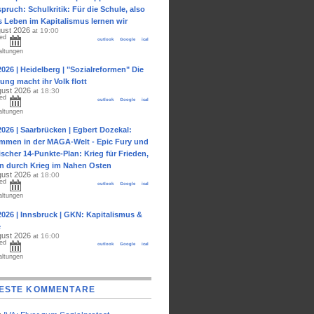
pruch: Schulkritik: Für die Schule, also
s Leben im Kapitalismus lernen wir
gust 2026
19:00
at
ed
outlook
Google
ical
altungen
2026 | Heidelberg | "Sozialreformen" Die
ung macht ihr Volk flott
gust 2026
18:30
at
ed
outlook
Google
ical
altungen
2026 | Saarbrücken | Egbert Dozekal:
ommen in der MAGA-Welt - Epic Fury und
ischer 14-Punkte-Plan: Krieg für Frieden,
en durch Krieg im Nahen Osten
gust 2026
18:00
at
ed
outlook
Google
ical
altungen
2026 | Innsbruck | GKN: Kapitalismus &
e
gust 2026
16:00
at
ed
outlook
Google
ical
altungen
ESTE KOMMENTARE