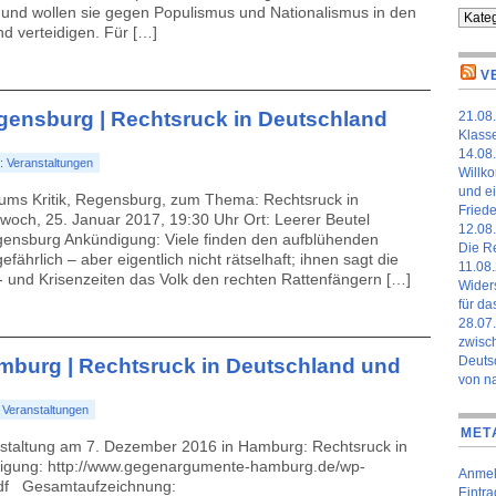
“ und wollen sie gegen Populismus und Nationalismus in den
Kateg
d verteidigen. Für […]
V
Regensburg | Rechtsruck in Deutschland
21.08.
Klass
14.08.
y:
Veranstaltungen
Willk
und ei
ums Kritik, Regensburg, zum Thema: Rechtsruck in
Fried
twoch, 25. Januar 2017, 19:30 Uhr Ort: Leerer Beutel
12.08.
Regensburg Ankündigung: Viele finden den aufblühenden
Die Re
fährlich – aber eigentlich nicht rätselhaft; ihnen sagt die
11.08.
t- und Krisenzeiten das Volk den rechten Rattenfängern […]
Widers
für da
28.07
zwisch
Deuts
Hamburg | Rechtsruck in Deutschland und
von n
:
Veranstaltungen
MET
anstaltung am 7. Dezember 2016 in Hamburg: Rechtsruck in
gung: http://www.gegenargumente-hamburg.de/wp-
Anme
df Gesamtaufzeichnung:
Eintr