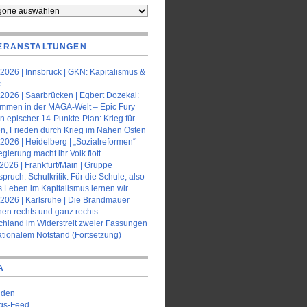
orien
ERANSTALTUNGEN
2026 | Innsbruck | GKN: Kapitalismus &
e
2026 | Saarbrücken | Egbert Dozekal:
ommen in der MAGA-Welt – Epic Fury
n epischer 14-Punkte-Plan: Krieg für
en, Frieden durch Krieg im Nahen Osten
2026 | Heidelberg | „Sozialreformen“
gierung macht ihr Volk flott
2026 | Frankfurt/Main | Gruppe
pruch: Schulkritik: Für die Schule, also
s Leben im Kapitalismus lernen wir
.2026 | Karlsruhe | Die Brandmauer
en rechts und ganz rechts:
chland im Widerstreit zweier Fassungen
ationalem Notstand (Fortsetzung)
A
lden
ags-Feed