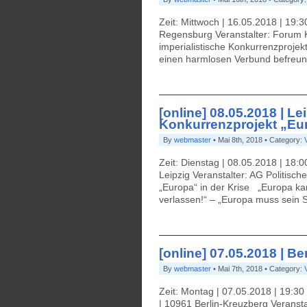
Zeit: Mittwoch | 16.05.2018 | 19:30
Regensburg Veranstalter: Forum K
imperialistische Konkurrenzprojek
einen harmlosen Verbund befreund
[online] 08.05.2018 | Le
Konkurrenzprojekt „Eur
By
webmaster
• Mai 8th, 2018 • Category:
Zeit: Dienstag | 08.05.2018 | 18:0
Leipzig Veranstalter: AG Politisc
„Europa“ in der Krise „Europa ka
verlassen!“ – „Europa muss sein 
[online] 07.05.2018 | Be
By
webmaster
• Mai 7th, 2018 • Category:
Zeit: Montag | 07.05.2018 | 19:3
| 10961 Berlin-Kreuzberg Veransta