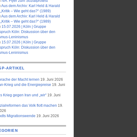
u
IVA: Flyer zum Sozialprotest
u
Aus dem Archiv: Karl Held & Harald
„Kritik – Wie geht das?“ (1989)
u
Aus dem Archiv: Karl Held & Harald
„Kritik – Wie geht das?“ (1989)
u
15.07.2026 | Köln | Gruppe
spruch Köln: Diskussion über den
smus-Leninismus
u
15.07.2026 | Köln | Gruppe
spruch Köln: Diskussion über den
smus-Leninismus
SP-ARTIKEL
prache der Macht lernen
19. Juni 2026
an-Krieg und die Energiepreise
19. Juni
 Krieg gegen Iran und „wir“
19. Juni
zialreformen das Volk flott machen
19.
2026
ndts Migrationswende
19. Juni 2026
EGORIEN