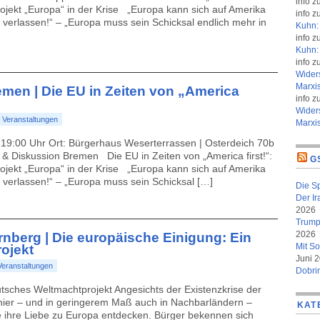
info
z
ojekt „Europa“ in der Krise „Europa kann sich auf Amerika
info
z
 verlassen!“ – „Europa muss sein Schicksal endlich mehr in
Kuhn: 
info
z
Kuhn: 
info
z
Wider
Marxi
remen | Die EU in Zeiten von „America
info
z
Wider
:
Veranstaltungen
Marxi
 | 19:00 Uhr Ort: Bürgerhaus Weserterrassen | Osterdeich 70b
 & Diskussion Bremen Die EU in Zeiten von „America first!“:
G
ojekt „Europa“ in der Krise „Europa kann sich auf Amerika
 verlassen!“ – „Europa muss sein Schicksal […]
Die S
Der Ir
2026
Trumps
2026
ürnberg | Die europäische Einigung: Ein
Mit So
ojekt
Juni 
Veranstaltungen
Dobri
tsches Weltmachtprojekt Angesichts der Existenzkrise der
hier – und in geringerem Maß auch in Nachbarländern –
KAT
die ihre Liebe zu Europa entdecken. Bürger bekennen sich