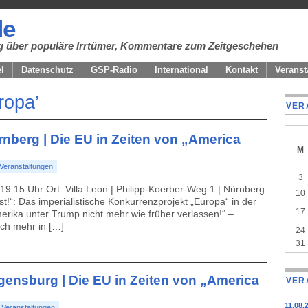
de
ung über populäre Irrtümer, Kommentare zum Zeitgeschehen
el
Datenschutz
GSP-Radio
International
Kontakt
Veranst
ropa’
VER
ürnberg | Die EU in Zeiten von „America
M
A
Veranstaltungen
cale
3
of
| 19:15 Uhr Ort: Villa Leon | Philipp-Koerber-Weg 1 | Nürnberg
10
even
t!“: Das imperialistische Konkurrenzprojekt „Europa“ in der
17
rika unter Trump nicht mehr wie früher verlassen!“ –
ich mehr in […]
24
31
egensburg | Die EU in Zeiten von „America
VER
11.08.
:
Veranstaltungen