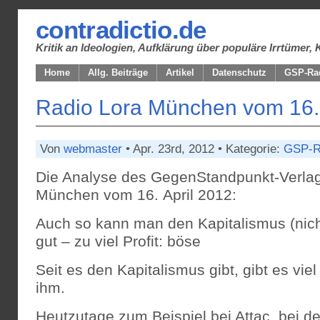
contradictio.de
Kritik an Ideologien, Aufklärung über populäre Irrtüme
Home
Allg. Beiträge
Artikel
Datenschutz
GSP-Ra
Radio Lora München vom 16. 
Von
webmaster
• Apr. 23rd, 2012 • Kategorie:
GSP-R
Die Analyse des GegenStandpunkt-Verlag
München vom 16. April 2012:
Auch so kann man den Kapitalismus (nicht) 
gut – zu viel Profit: böse
Seit es den Kapitalismus gibt, gibt es vie
ihm.
Heutzutage zum Beispiel bei Attac, bei d