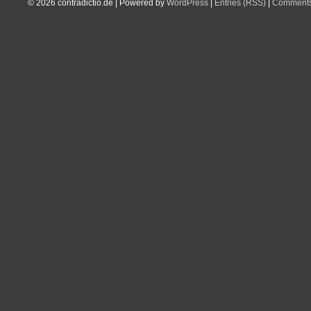
© 2026
contradictio.de
|
Powered by
WordPress
|
Entries (RSS)
|
Comments