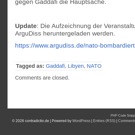
gegen Gaddafi die Hauptsache.
Update
: Die Aufzeichnung der Veranstalt
ArguDiss heruntergeladen werden.
https://www.argudiss.de/nato-bombardier
Tagged as:
Gaddafi
,
Libyen
,
NATO
Comments are closed.
PHP Code Snipp
© 2026
contradictio.de
|
Powered by
WordPress
|
Entries (RSS)
|
Comments