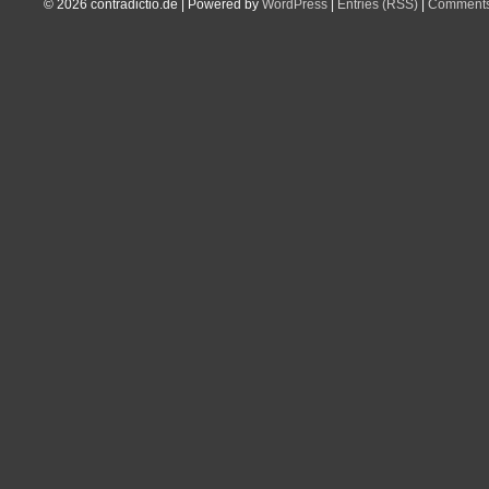
© 2026
contradictio.de
|
Powered by
WordPress
|
Entries (RSS)
|
Comments