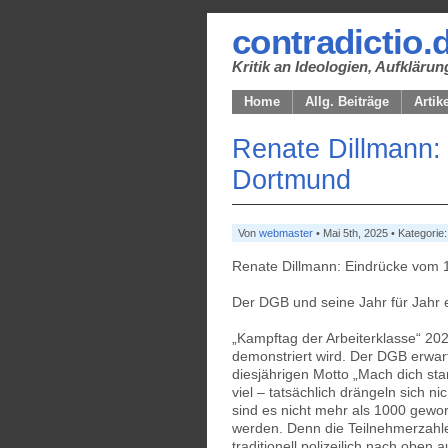
contradictio.
Kritik an Ideologien, Aufklär
Home
Allg. Beiträge
Artik
Renate Dillmann: 
Dortmund
Von
webmaster
• Mai 5th, 2025 • Kategorie
Renate Dillmann: Eindrücke vom 
Der DGB und seine Jahr für Jahr
„Kampftag der Arbeiterklasse“ 20
demonstriert wird. Der DGB erwar
diesjährigen Motto „Mach dich sta
viel – tatsächlich drängeln sich n
sind es nicht mehr als 1000 gew
werden. Denn die Teilnehmerzah
traditionell polizeilich nach oben