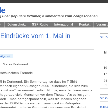
de
ung über populäre Irrtümer, Kommentare zum Zeitgeschehen
el
Datenschutz
GSP-Radio
International
Kontakt
Veranst
Eindrücke vom 1. Mai in
VER
M
:
Allgemein
A
cale
3
1. Mai in Dortmund
of
10
even
 enttäuschten Freunde
17
24
25 in Dortmund. Ein Sommertag, so dass im T-Shirt
31
tet nach eigener Aussagen 3000 Teilnehmer, die sich zum
rk mit uns“ versammeln sollen. Nun ja, erwarten kann man ja
icht gerade viele Menschen vor dem Theater. Als es los geht,
VER
orden – man darf gespannt sein, was die Medien angeben
len der DGB-Demos werden, zumindest im Ruhrgebiet,
 aufgerundet – sehr im Gegensatz zur sonstigen Praxis bei
11.08.