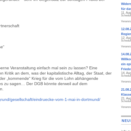
Widers
für da
11. Au
Schedul
Veranst
rtnerschaft
12.08.
Regier
12. Au
Schedul
se“
Veranst
14.08.
Willk
ein ep
erne Veranstaltung einfach mal sein zu lassen? Eine
Fried
 Kritik an dem, was der kapitalistische Alltag, der Staat, der
14. Au
Schedul
h der „kommende“ Krieg für die vom Lohn abhängende
Veranst
ges zu sagen… Der DGB könnte derweil auf dem
n.
21.08.
Klass
21. Au
rgrund/gesellschaft/eindruecke-vom-1-mai-in-dortmund/
Schedul
Veranst
NEU