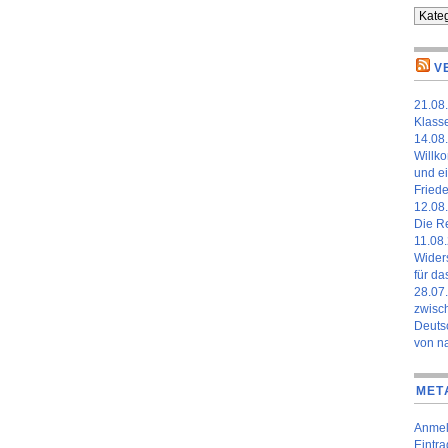
Kateg
V
21.08.
Klass
14.08.
Willk
und ei
Fried
12.08.
Die Re
11.08.
Widers
für da
28.07
zwisch
Deuts
von n
MET
Anme
Eintr