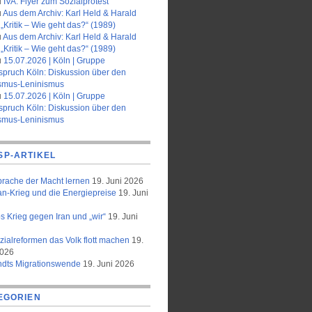
u
IVA: Flyer zum Sozialprotest
u
Aus dem Archiv: Karl Held & Harald
„Kritik – Wie geht das?“ (1989)
u
Aus dem Archiv: Karl Held & Harald
„Kritik – Wie geht das?“ (1989)
u
15.07.2026 | Köln | Gruppe
spruch Köln: Diskussion über den
smus-Leninismus
u
15.07.2026 | Köln | Gruppe
spruch Köln: Diskussion über den
smus-Leninismus
SP-ARTIKEL
prache der Macht lernen
19. Juni 2026
an-Krieg und die Energiepreise
19. Juni
 Krieg gegen Iran und „wir“
19. Juni
zialreformen das Volk flott machen
19.
2026
ndts Migrationswende
19. Juni 2026
EGORIEN