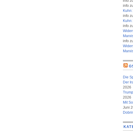
info
z
info
z
Kuhn: 
info
z
Kuhn: 
info
z
Wider
Marxi
info
z
Wider
Marxi
G
Die S
Der Ir
2026
Trumps
2026
Mit So
Juni 
Dobri
KAT