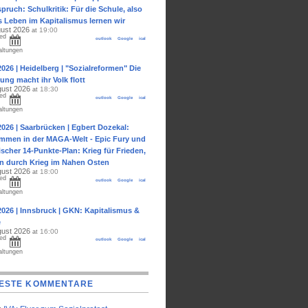
pruch: Schulkritik: Für die Schule, also
s Leben im Kapitalismus lernen wir
gust 2026
19:00
at
ed
outlook
Google
ical
altungen
2026 | Heidelberg | "Sozialreformen" Die
ung macht ihr Volk flott
gust 2026
18:30
at
ed
outlook
Google
ical
altungen
2026 | Saarbrücken | Egbert Dozekal:
ommen in der MAGA-Welt - Epic Fury und
ischer 14-Punkte-Plan: Krieg für Frieden,
en durch Krieg im Nahen Osten
gust 2026
18:00
at
ed
outlook
Google
ical
altungen
2026 | Innsbruck | GKN: Kapitalismus &
e
gust 2026
16:00
at
ed
outlook
Google
ical
altungen
ESTE KOMMENTARE