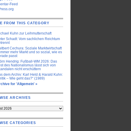
ntar-Feed
ress.org
E FROM THIS CATEGORY
chael Kuhn zur Leihmutterschaft
ter Schadt: Vom sachlichen Reichtum
trennt
itbert Cechura: Soziale Marktwirtschaft
immer mehr Markt und so sozial, wie es
rade passt
örn Hendrig: Fußball-WM 2026: Das
st des Nationalismus lässt sich von
andalen nicht erschüttern
s dem Archiv: Karl Held & Harald Kuhn:
ritik – Wie geht das?“ (1989)
chive for 'Allgemein' »
WSE ARCHIVES
WSE CATEGORIES