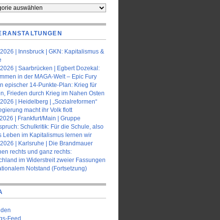
orien
ERANSTALTUNGEN
2026 | Innsbruck | GKN: Kapitalismus &
e
2026 | Saarbrücken | Egbert Dozekal:
ommen in der MAGA-Welt – Epic Fury
n epischer 14-Punkte-Plan: Krieg für
en, Frieden durch Krieg im Nahen Osten
2026 | Heidelberg | „Sozialreformen“
gierung macht ihr Volk flott
2026 | Frankfurt/Main | Gruppe
pruch: Schulkritik: Für die Schule, also
s Leben im Kapitalismus lernen wir
.2026 | Karlsruhe | Die Brandmauer
en rechts und ganz rechts:
chland im Widerstreit zweier Fassungen
ationalem Notstand (Fortsetzung)
A
lden
ags-Feed