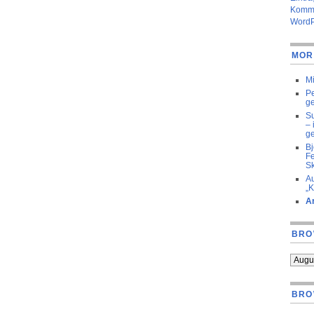
Komme
WordP
MOR
Mi
Pe
ge
Su
– 
ge
Bj
Fe
Sk
Au
„K
Ar
BRO
BRO