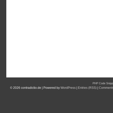
PHP Code Snipp
© 2026
contradictio.de
|
Powered by
WordPress
|
Entries (RSS)
|
Comments