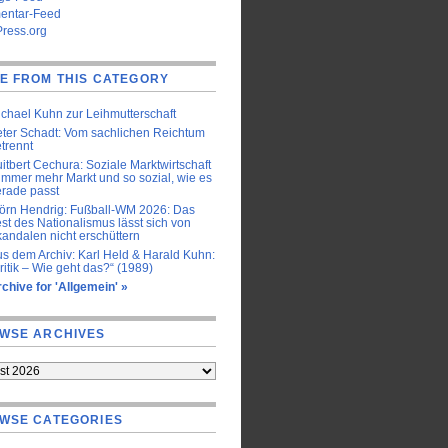
ntar-Feed
ress.org
E FROM THIS CATEGORY
chael Kuhn zur Leihmutterschaft
ter Schadt: Vom sachlichen Reichtum
trennt
itbert Cechura: Soziale Marktwirtschaft
immer mehr Markt und so sozial, wie es
rade passt
örn Hendrig: Fußball-WM 2026: Das
st des Nationalismus lässt sich von
andalen nicht erschüttern
s dem Archiv: Karl Held & Harald Kuhn:
ritik – Wie geht das?“ (1989)
chive for 'Allgemein' »
WSE ARCHIVES
WSE CATEGORIES