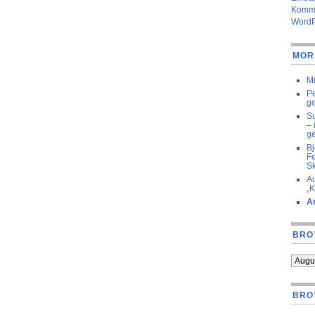
Komme
WordP
MOR
Mi
Pe
ge
Su
– 
ge
Bj
Fe
Sk
Au
„K
Ar
BRO
BRO