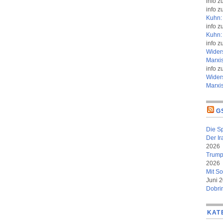
info
z
info
z
Kuhn: 
info
z
Kuhn: 
info
z
Wider
Marxi
info
z
Wider
Marxi
G
Die S
Der Ir
2026
Trumps
2026
Mit So
Juni 
Dobri
KAT