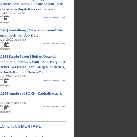
pruch: Schulkritik: Für die Schule, also
s Leben im Kapitalismus lernen wir
gust 2026
19:00
at
ed
outlook
Google
ical
altungen
2026 | Heidelberg | "Sozialreformen" Die
ung macht ihr Volk flott
gust 2026
18:30
at
ed
outlook
Google
ical
altungen
2026 | Saarbrücken | Egbert Dozekal:
ommen in der MAGA-Welt - Epic Fury und
ischer 14-Punkte-Plan: Krieg für Frieden,
en durch Krieg im Nahen Osten
gust 2026
18:00
at
ed
outlook
Google
ical
altungen
2026 | Innsbruck | GKN: Kapitalismus &
e
gust 2026
16:00
at
ed
outlook
Google
ical
altungen
ESTE KOMMENTARE