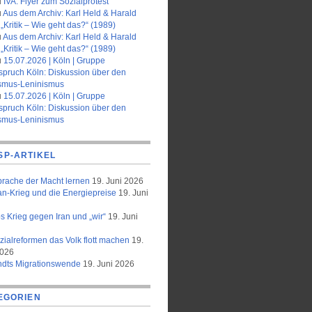
u
IVA: Flyer zum Sozialprotest
u
Aus dem Archiv: Karl Held & Harald
„Kritik – Wie geht das?“ (1989)
u
Aus dem Archiv: Karl Held & Harald
„Kritik – Wie geht das?“ (1989)
u
15.07.2026 | Köln | Gruppe
spruch Köln: Diskussion über den
smus-Leninismus
u
15.07.2026 | Köln | Gruppe
spruch Köln: Diskussion über den
smus-Leninismus
SP-ARTIKEL
prache der Macht lernen
19. Juni 2026
an-Krieg und die Energiepreise
19. Juni
 Krieg gegen Iran und „wir“
19. Juni
zialreformen das Volk flott machen
19.
2026
ndts Migrationswende
19. Juni 2026
EGORIEN