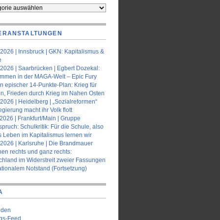
orien
ERANSTALTUNGEN
2026 | Innsbruck | GKN: Kapitalismus &
e
2026 | Saarbrücken | Egbert Dozekal:
ommen in der MAGA-Welt – Epic Fury
n epischer 14-Punkte-Plan: Krieg für
en, Frieden durch Krieg im Nahen Osten
2026 | Heidelberg | „Sozialreformen“
gierung macht ihr Volk flott
2026 | Frankfurt/Main | Gruppe
pruch: Schulkritik: Für die Schule, also
s Leben im Kapitalismus lernen wir
.2026 | Karlsruhe | Die Brandmauer
en rechts und ganz rechts:
chland im Widerstreit zweier Fassungen
ationalem Notstand (Fortsetzung)
A
lden
ags-Feed