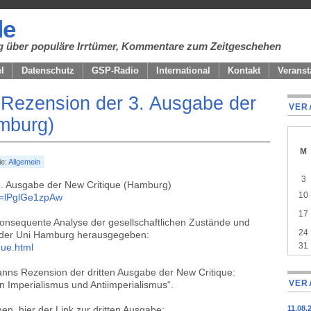
de
ung über populäre Irrtümer, Kommentare zum Zeitgeschehen
el
Datenschutz
GSP-Radio
International
Kontakt
Veranst
 Rezension der 3. Ausgabe der
VER
mburg)
M
ie:
Allgemein
A
cale
3
3. Ausgabe der New Critique (Hamburg)
of
10
v=lPglGe1zpAw
even
17
e konsequente Analyse der gesellschaftlichen Zustände und
24
A der Uni Hamburg herausgegeben:
31
que.html
anns Rezension der dritten Ausgabe der New Critique:
VER
an Imperialismus und Antiimperialismus“.
n, hier der Link zur dritten Ausgabe:
11.08.