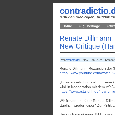
contradictio.
Kritik an Ideologien, Aufklär
Home
Allg. Beiträge
Artik
Renate Dillmann:
New Critique (Ha
Von
webmaster
• Nov. 10th, 2024 • Kategor
Renate Dillmann: Rezension der 
https://www.youtube.com/watch?
„Unsere Zeitschrift steht für ein
wird in Kooperation mit dem ASt
https://www.asta-uhh.de/new-criti
Wir freuen uns über Renate Dillm
„Endlich wieder Krieg? Zur Kritik 
Um euch ein eigenes Bild zu mache