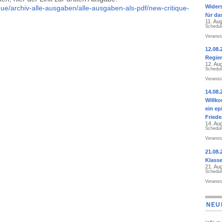
Widers
que/archiv-alle-ausgaben/alle-ausgaben-als-pdf/new-critique-
für da
11. Au
Schedul
Veranst
12.08.
Regier
12. Au
Schedul
Veranst
14.08.
Willk
ein ep
Fried
14. Au
Schedul
Veranst
21.08.
Klass
21. Au
Schedul
Veranst
NEU