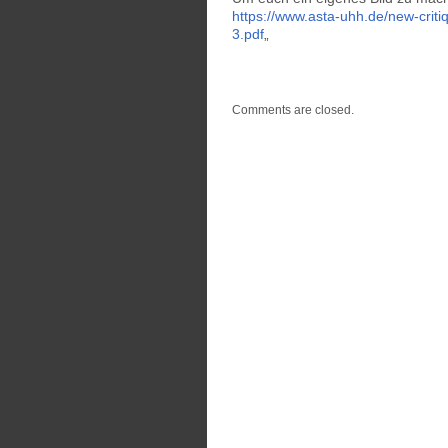
https://www.asta-uhh.de/new-criti
3.pdf
„
Comments are closed.