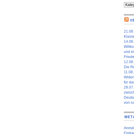
Kateg
V
21.08.
Klass
14.08.
Willk
und ei
Fried
12.08.
Die Re
11.08.
Widers
für da
28.07
zwisch
Deuts
von n
MET
Anme
Eintr