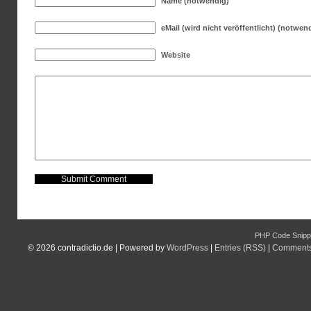
Name (notwendig)
eMail (wird nicht veröffentlicht) (notwen
Website
PHP Code Snipp
© 2026
contradictio.de
|
Powered by
WordPress
|
Entries (RSS)
|
Comments