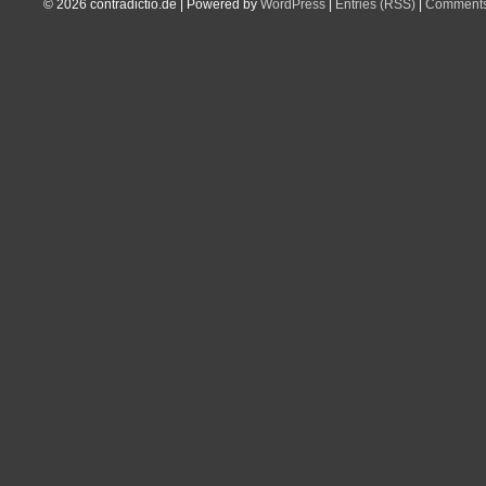
© 2026
contradictio.de
|
Powered by
WordPress
|
Entries (RSS)
|
Comments