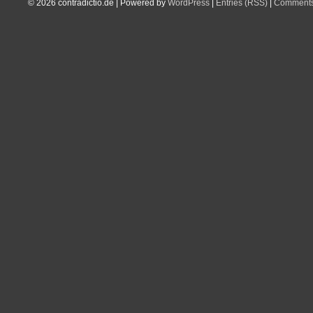
© 2026
contradictio.de
|
Powered by
WordPress
|
Entries (RSS)
|
Comments