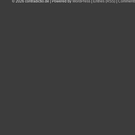
© 2026
contradictio.de
|
Powered by
WordPress
|
Entries (RSS)
|
Comments