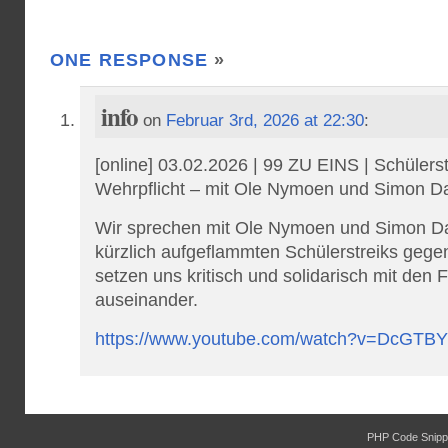
ONE RESPONSE
»
info
on
Februar 3rd, 2026 at 22:30
:
[online] 03.02.2026 | 99 ZU EINS | Schülers
Wehrpflicht – mit Ole Nymoen und Simon Da
Wir sprechen mit Ole Nymoen und Simon Dav
kürzlich aufgeflammten Schülerstreiks gegen
setzen uns kritisch und solidarisch mit den
auseinander.
https://www.youtube.com/watch?v=DcGT
PHP Code Snipp