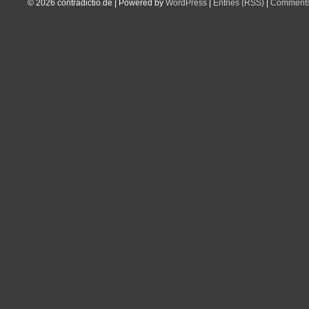
© 2026
contradictio.de
|
Powered by
WordPress
|
Entries (RSS)
|
Comments