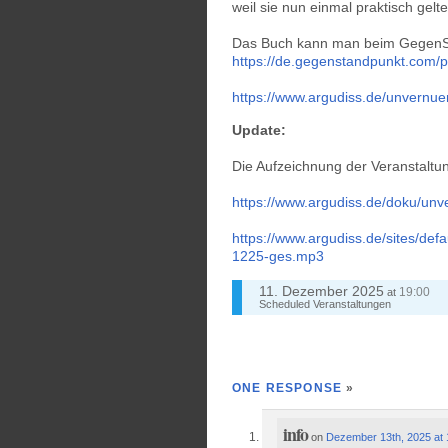
weil sie nun einmal praktisch gelt
Das Buch kann man beim GegenSt
https://de.gegenstandpunkt.com/p
https://www.argudiss.de/unvernuen
Update:
Die Aufzeichnung der Veranstaltun
https://www.argudiss.de/doku/unve
https://www.argudiss.de/sites/de
1225-ges.mp3
11. Dezember 2025
19:00
at
Scheduled
Veranstaltungen
ONE RESPONSE
»
info
on
Dezember 13th, 2025 at 