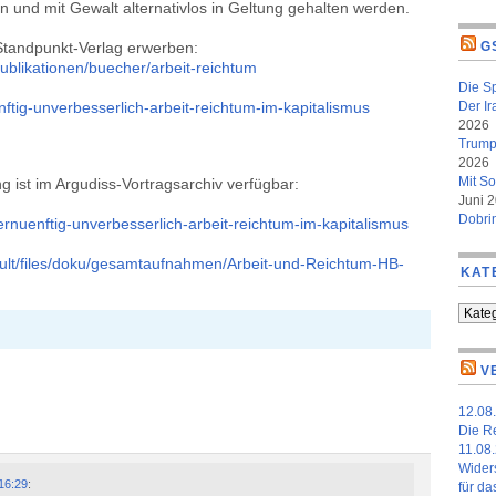
en und mit Gewalt alternativlos in Geltung gehalten werden.
andpunkt-Verlag erwerben:
G
ublikationen/buecher/arbeit-reichtum
Die S
ftig-unverbesserlich-arbeit-reichtum-im-kapitalismus
Der Ir
2026
Trumps
2026
Mit So
g ist im Argudiss-Vortragsarchiv verfügbar:
Juni 
Dobri
rnuenftig-unverbesserlich-arbeit-reichtum-im-kapitalismus
fault/files/doku/gesamtaufnahmen/Arbeit-und-Reichtum-HB-
KAT
Kateg
V
12.08.
Die Re
11.08.
Widers
16:29
:
für da