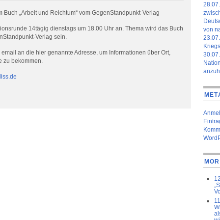
28.07
 Buch „Arbeit und Reichtum“ vom GegenStandpunkt-Verlag
zwisch
Deuts
ssionsrunde 14tägig dienstags um 18.00 Uhr an. Thema wird das Buch
von n
nStandpunkt-Verlag sein.
23.07.
Krieg
e email an die hier genannte Adresse, um Informationen über Ort,
30.07
te zu bekommen.
Nation
anzu
iss.de
MET
Anme
Eintr
Komme
WordP
MOR
12
„S
Vo
11
Wi
al
wi