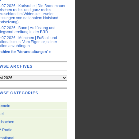
.07.2026 | Karlsruhe | Die Brandmauer
ischen rechts und ganz rechts:
utschland im Widerstreit zweier
assungen von nationalem Notstand
ortsetzung)
.07.2026 | Bonn | Aufrüstung und
iegsvorbereitung in der BRD
.07.2026 | München | Fußball und
tionalismus: Vom Eigentor, seiner
ation anzuhängen
chive for 'Veranstaltungen' »
WSE ARCHIVES
WSE CATEGORIES
gemein
kel
dsachen
-Radio
rnational