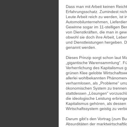
Dass man mit Arbeit keinen Reich
Erfahrungsschatz. Zumindest nich
Leute Arbeit reich zu werden, ist 
Automobilunternehmen, Lieferdie
Gewinne sogar im 11-stelligen Ber
von Dienstkräften, die man in ge
obwohl sie doch ihre Arbeit, Lebe
und Dienstleistungen hergeben. D
genannt werden.
Dieses Prinzip sorgt schon laut M
„gigantische Warensammlung“. Für 
Verherrlichung des Kapitalismus gi
grünen Klee gelobte Wirtschaftswe
allerlei wohlbekannten Phänomenen
verharmlosen, als „Probleme“ umz
ökonomischen System zu trennen,
stattdessen „Lösungen“ vorzuschla
die ideologische Leistung erbring
Kapitalismus gehören, als dessen 
Wirtschaftssystem geistig zu verbi
Darum gibt’s den Vortrag (zum Buc
Absurditäten der marktwirtschaftl