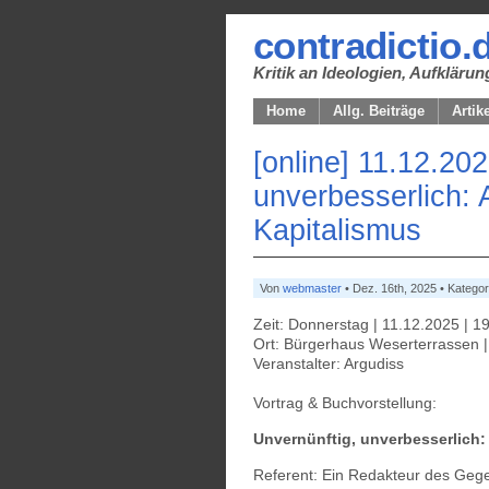
contradictio.
Kritik an Ideologien, Aufklär
Home
Allg. Beiträge
Artik
[online] 11.12.20
unverbesserlich: 
Kapitalismus
Von
webmaster
• Dez. 16th, 2025 • Kategor
Zeit: Donnerstag | 11.12.2025 | 1
Ort: Bürgerhaus Weserterrassen |
Veranstalter: Argudiss
Vortrag & Buchvorstellung:
Unvernünftig, unverbesserlich:
Referent: Ein Redakteur des Geg