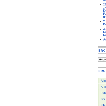
28
zw
De
F
(F
23
Kr
30
Na
N
Ar
BRO
BRO
All
Arti
Fun
GSP
Inte