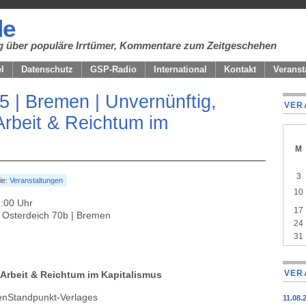
de
ung über populäre Irrtümer, Kommentare zum Zeitgeschehen
el
Datenschutz
GSP-Radio
International
Kontakt
Veranst
25 | Bremen | Unvernünftig,
VER
Arbeit & Reichtum im
M
A
cale
3
ie:
Veranstaltungen
of
10
even
9:00 Uhr
17
 Osterdeich 70b | Bremen
24
31
VER
 Arbeit & Reichtum im Kapitalismus
enStandpunkt-Verlages
11.08.