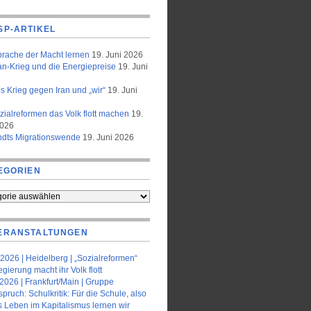
SP-ARTIKEL
prache der Macht lernen
19. Juni 2026
an-Krieg und die Energiepreise
19. Juni
 Krieg gegen Iran und „wir“
19. Juni
zialreformen das Volk flott machen
19.
2026
ndts Migrationswende
19. Juni 2026
EGORIEN
orien
ERANSTALTUNGEN
2026 | Heidelberg | „Sozialreformen“
gierung macht ihr Volk flott
2026 | Frankfurt/Main | Gruppe
pruch: Schulkritik: Für die Schule, also
s Leben im Kapitalismus lernen wir