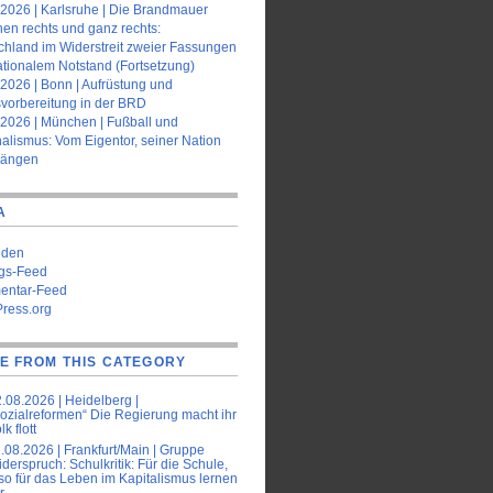
.2026 | Karlsruhe | Die Brandmauer
en rechts und ganz rechts:
chland im Widerstreit zweier Fassungen
ationalem Notstand (Fortsetzung)
2026 | Bonn | Aufrüstung und
svorbereitung in der BRD
.2026 | München | Fußball und
alismus: Vom Eigentor, seiner Nation
hängen
A
lden
ags-Feed
ntar-Feed
ress.org
E FROM THIS CATEGORY
.08.2026 | Heidelberg |
ozialreformen“ Die Regierung macht ihr
lk flott
.08.2026 | Frankfurt/Main | Gruppe
derspruch: Schulkritik: Für die Schule,
so für das Leben im Kapitalismus lernen
r