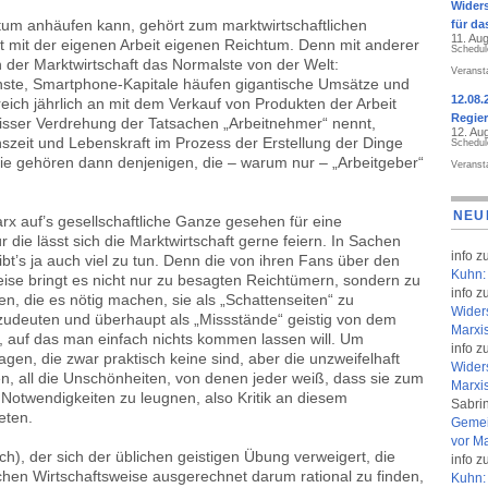
Widers
tum anhäufen kann, gehört zum marktwirtschaftlichen
für da
11. Au
t mit der eigenen Arbeit eigenen Reichtum. Denn mit anderer
Schedul
in der Marktwirtschaft das Normalste von der Welt:
Veranst
nste, Smartphone-Kapitale häufen gigantische Umsätze und
12.08.
eich jährlich an mit dem Verkauf von Produkten der Arbeit
Regier
wisser Verdrehung der Tatsachen „Arbeitnehmer“ nennt,
12. Au
nszeit und Lebenskraft im Prozess der Erstellung der Dinge
Schedul
ie gehören dann denjenigen, die – warum nur – „Arbeitgeber“
Veranst
NEU
arx auf’s gesellschaftliche Ganze gesehen für eine
die lässt sich die Marktwirtschaft gerne feiern. In Sachen
info
z
bt’s ja auch viel zu tun. Denn die von ihren Fans über den
Kuhn: 
ise bringt es nicht nur zu besagten Reichtümern, sondern zu
info
z
, die es nötig machen, sie als „Schattenseiten“ zu
Wider
udeuten und überhaupt als „Missstände“ geistig von dem
Marxi
 auf das man einfach nichts kommen lassen will. Um
info
z
gen, die zwar praktisch keine sind, aber die unzweifelhaft
Wider
en, all die Unschönheiten, von denen jeder weiß, dass sie zum
Marxi
Notwendigkeiten zu leugnen, also Kritik an diesem
Sabri
eten.
Gemei
vor Ma
h), der sich der üblichen geistigen Übung verweigert, die
info
z
ichen Wirtschaftsweise ausgerechnet darum rational zu finden,
Kuhn: 