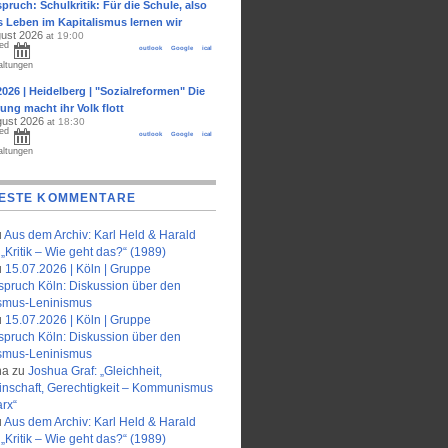
pruch: Schulkritik: Für die Schule, also
s Leben im Kapitalismus lernen wir
gust 2026
19:00
at
ed
outlook
Google
ical
altungen
2026 | Heidelberg | "Sozialreformen" Die
ung macht ihr Volk flott
gust 2026
18:30
at
ed
outlook
Google
ical
altungen
ESTE KOMMENTARE
u
Aus dem Archiv: Karl Held & Harald
„Kritik – Wie geht das?“ (1989)
u
15.07.2026 | Köln | Gruppe
spruch Köln: Diskussion über den
smus-Leninismus
u
15.07.2026 | Köln | Gruppe
spruch Köln: Diskussion über den
smus-Leninismus
na
zu
Joshua Graf: „Gleichheit,
nschaft, Gerechtigkeit – Kommunismus
rx“
u
Aus dem Archiv: Karl Held & Harald
„Kritik – Wie geht das?“ (1989)