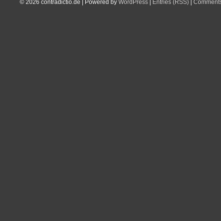
© 2026
contradictio.de
|
Powered by
WordPress
|
Entries (RSS)
|
Comments